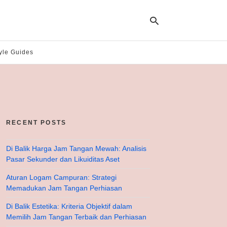
yle Guides
Ty
yo
se
qu
an
hit
RECENT POSTS
ent
Di Balik Harga Jam Tangan Mewah: Analisis
Pasar Sekunder dan Likuiditas Aset
Aturan Logam Campuran: Strategi
Memadukan Jam Tangan Perhiasan
Di Balik Estetika: Kriteria Objektif dalam
Memilih Jam Tangan Terbaik dan Perhiasan