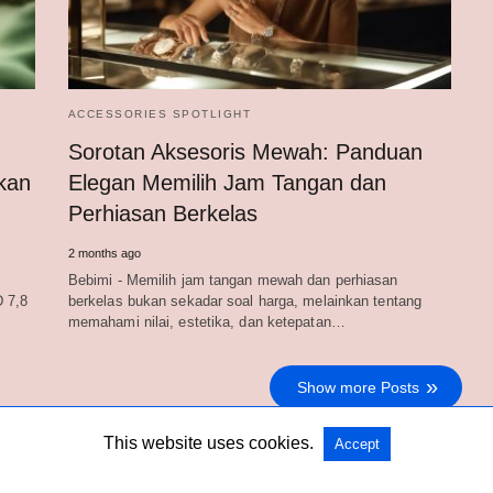
ACCESSORIES SPOTLIGHT
Sorotan Aksesoris Mewah: Panduan
kan
Elegan Memilih Jam Tangan dan
Perhiasan Berkelas
2 months ago
t
Bebimi - Memilih jam tangan mewah dan perhiasan
 7,8
berkelas bukan sekadar soal harga, melainkan tentang
memahami nilai, estetika, dan ketepatan…
Show more Posts
This website uses cookies.
Accept
Copyright @ 2026 Bebimi All Rights Reserved