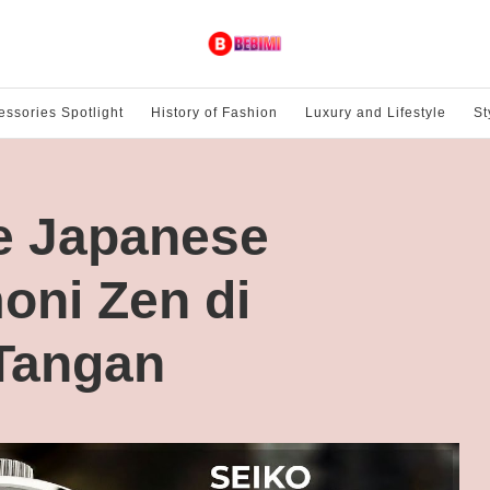
essories Spotlight
History of Fashion
Luxury and Lifestyle
St
e Japanese
oni Zen di
Tangan