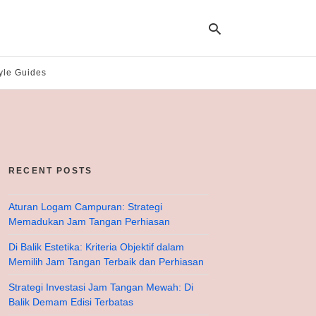
yle Guides
Ty
yo
se
qu
an
hit
RECENT POSTS
ent
Aturan Logam Campuran: Strategi
Memadukan Jam Tangan Perhiasan
Di Balik Estetika: Kriteria Objektif dalam
Memilih Jam Tangan Terbaik dan Perhiasan
Strategi Investasi Jam Tangan Mewah: Di
Balik Demam Edisi Terbatas