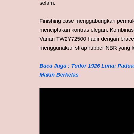
selam.
Finishing case menggabungkan permuk
menciptakan kontras elegan. Kombinasi
Varian TW2Y72500 hadir dengan bracel
menggunakan strap rubber NBR yang leb
Baca Juga : Tudor 1926 Luna: Padu
Makin Berkelas