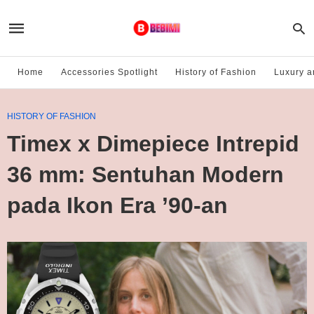
Home
Accessories Spotlight
History of Fashion
Luxury a
HISTORY OF FASHION
Timex x Dimepiece Intrepid
36 mm: Sentuhan Modern
pada Ikon Era ’90-an