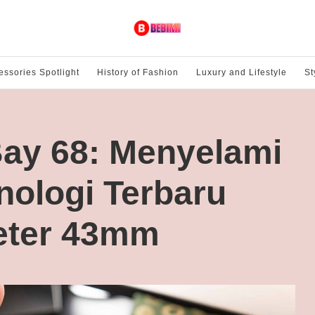
essories Spotlight
History of Fashion
Luxury and Lifestyle
St
Bay 68: Menyelami
nologi Terbaru
eter 43mm