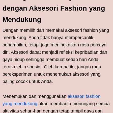
dengan Aksesori Fashion yang
Mendukung
Dengan memilih dan memakai aksesori fashion yang
mendukung, Anda tidak hanya mempercantik
penampilan, tetapi juga meningkatkan rasa percaya
diri. Aksesori dapat menjadi refleksi kepribadian dan
gaya hidup sehingga membuat setiap hari Anda
terasa lebih spesial. Oleh karena itu, jangan ragu
bereksperimen untuk menemukan aksesori yang
paling cocok untuk Anda.
Menemukan dan menggunakan
aksesori fashion
yang mendukung
akan membantu menunjang semua
aktivitas sehari-hari dengan tetap tampil gaya dan