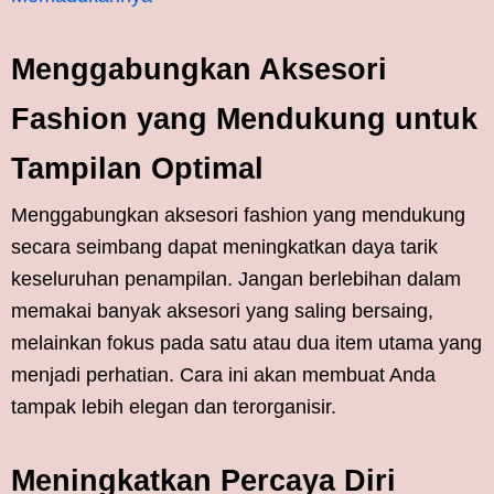
Menggabungkan Aksesori
Fashion yang Mendukung untuk
Tampilan Optimal
Menggabungkan aksesori fashion yang mendukung
secara seimbang dapat meningkatkan daya tarik
keseluruhan penampilan. Jangan berlebihan dalam
memakai banyak aksesori yang saling bersaing,
melainkan fokus pada satu atau dua item utama yang
menjadi perhatian. Cara ini akan membuat Anda
tampak lebih elegan dan terorganisir.
Meningkatkan Percaya Diri