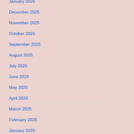
January 2026
December 2025
November 2025
October 2025
September 2025
August 2025
July 2025
June 2025
May 2025
April 2025
March 2025
February 2025
January 2025