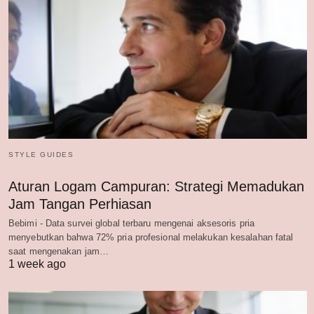
STYLE GUIDES
Aturan Logam Campuran: Strategi Memadukan
Jam Tangan Perhiasan
Bebimi - Data survei global terbaru mengenai aksesoris pria
menyebutkan bahwa 72% pria profesional melakukan kesalahan fatal
saat mengenakan jam…
1 week ago