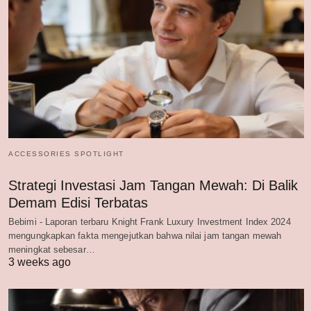
ACCESSORIES SPOTLIGHT
Strategi Investasi Jam Tangan Mewah: Di Balik
Demam Edisi Terbatas
Bebimi - Laporan terbaru Knight Frank Luxury Investment Index 2024
mengungkapkan fakta mengejutkan bahwa nilai jam tangan mewah
meningkat sebesar…
3 weeks ago