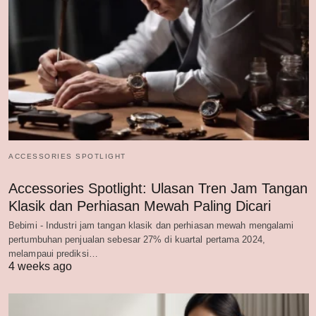
ACCESSORIES SPOTLIGHT
Accessories Spotlight: Ulasan Tren Jam Tangan
Klasik dan Perhiasan Mewah Paling Dicari
Bebimi - Industri jam tangan klasik dan perhiasan mewah mengalami
pertumbuhan penjualan sebesar 27% di kuartal pertama 2024,
melampaui prediksi…
4 weeks ago