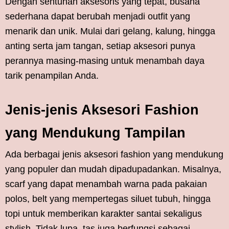
Dengan sentuhan aksesoris yang tepat, busana
sederhana dapat berubah menjadi outfit yang
menarik dan unik. Mulai dari gelang, kalung, hingga
anting serta jam tangan, setiap aksesori punya
perannya masing-masing untuk menambah daya
tarik penampilan Anda.
Jenis-jenis Aksesori Fashion
yang Mendukung Tampilan
Ada berbagai jenis aksesori fashion yang mendukung
yang populer dan mudah dipadupadankan. Misalnya,
scarf yang dapat menambah warna pada pakaian
polos, belt yang mempertegas siluet tubuh, hingga
topi untuk memberikan karakter santai sekaligus
stylish. Tidak lupa, tas juga berfungsi sebagai