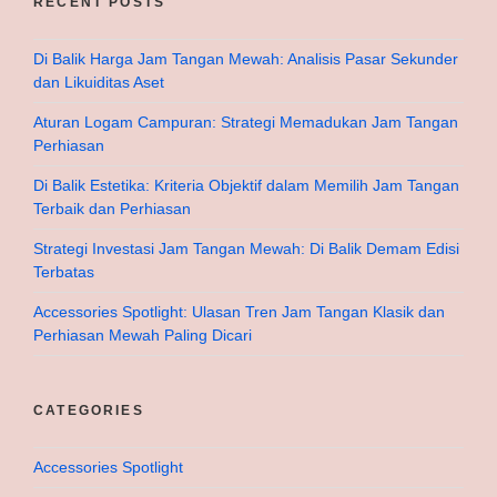
RECENT POSTS
Di Balik Harga Jam Tangan Mewah: Analisis Pasar Sekunder
dan Likuiditas Aset
Aturan Logam Campuran: Strategi Memadukan Jam Tangan
Perhiasan
Di Balik Estetika: Kriteria Objektif dalam Memilih Jam Tangan
Terbaik dan Perhiasan
Strategi Investasi Jam Tangan Mewah: Di Balik Demam Edisi
Terbatas
Accessories Spotlight: Ulasan Tren Jam Tangan Klasik dan
Perhiasan Mewah Paling Dicari
CATEGORIES
Accessories Spotlight